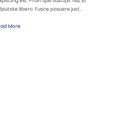
ipiscing elit. Proin quis suscipit nisi, id
lputate libero. Fusce posuere just...
ead More